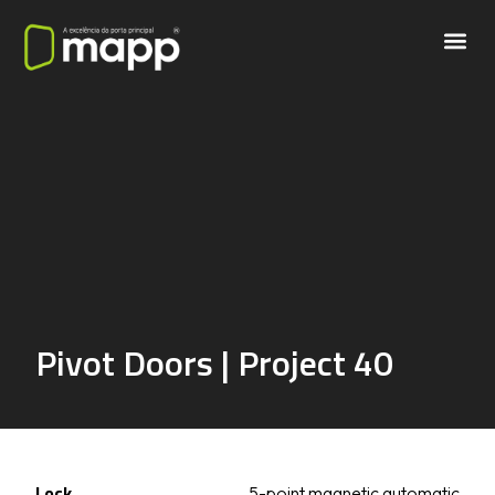
Pivot Doors | Project 40
Lock
5-point magnetic automatic