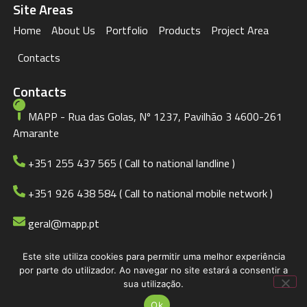
Site Areas
Home
About Us
Portfolio
Products
Project Area
Contacts
Contacts
MAPP - Rua das Golas, Nº 1237, Pavilhão 3 4600-261
Amarante
+351 255 437 565 ( Call to national landline )
+351 926 438 584 ( Call to national mobile network )
geral@mapp.pt
Este site utiliza cookies para permitir uma melhor experiência
© 2023 MAPP
Privacy Policy
por parte do utilizador. Ao navegar no site estará a consentir a
sua utilização.
BDCADigital.com
Ok