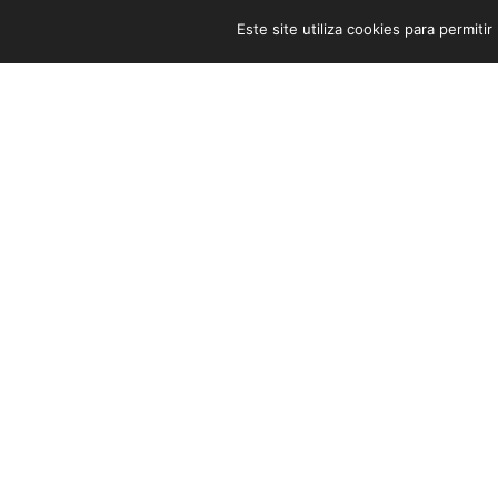
Este site utiliza cookies para permiti
A melhor forma 
orçamento gratuit
num 