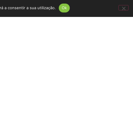
á a consentir a sua utilização.
Ok
ços é pedir-nos um
eceber uma proposta
 parte.