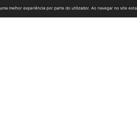
r uma melhor experiência por parte do utilizador. Ao navegar no site estar
de ficar a conhecer os preços e condições dos nossos servi
o. Para tal, preencha o formulário abaixo, por favor. Irá r
curto espaço de tempo, gratuita e sem compromisso da sua